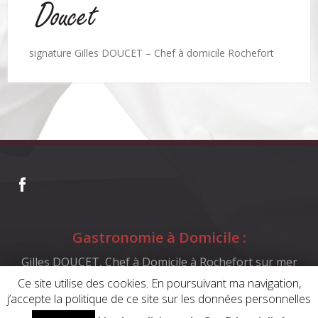
Accueil
Gilles DOUCET
Actualités
Mes prestations
Réalisations
signature Gilles DOUCET – Chef à domicile Rochefort
En savoir plus
Gastronomie à Domicile :
Gilles DOUCET, Chef à Domicile à Rochefort sur mer
Ce site utilise des cookies. En poursuivant ma navigation,
j’accepte la politique de ce site sur les données personnelles
Design by
Synap'Tic
-
Mentions légales