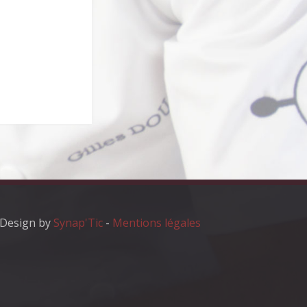
Design by
Synap'Tic
-
Mentions légales