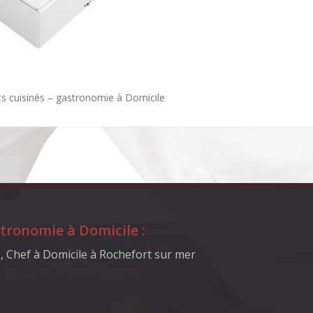
ats cuisinés – gastronomie à Domicile
tronomie à Domicile :
 Chef à Domicile à Rochefort sur mer