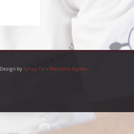
Design by
Synap'Tic
-
Mentions légales