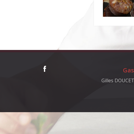
Gas
Gilles DOUCET,