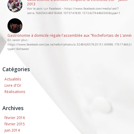
2013
Voir le post sur Facebook – https://www.facebook.com/media/set/?
set=a.166056546918458.1073741830.157242794466500&type=1
Gastronomie à domicile régale l'assemblée aux "Rochefortais de L'année
En savoir plus :
https://www.facebook.com/jce.rochefort/photos/a.324842657625151.69986.176174662
type=1&theater
Catégories
Actualités
Livre d'Or
Réalisations
Archives
février 2016
février 2015
juin 2014