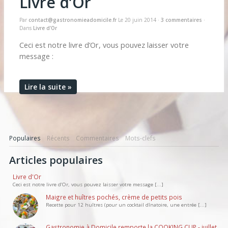
Livre d’Or
Accueil
Gilles DOUCET
Actualités
Par
contact@gastronomieadomicile.fr
Le
20 juin 2014
·
3
commentaires
·
Dans
Livre d'Or
Mes prestations
Réalisations
Ceci est notre livre d’Or, vous pouvez laisser votre
En savoir plus
message :
Lire la suite »
Populaires
Récents
Commentaires
Mots-clefs
Articles populaires
Livre d'Or
Ceci est notre livre d’Or, vous pouvez laisser votre message [...]
Maigre et huîtres pochés, crème de petits pois
Recette pour 12 huîtres (pour un cocktail dînatoire, une entrée [...]
Gastronomie à Domicile remporte la COOKING CUP - juillet