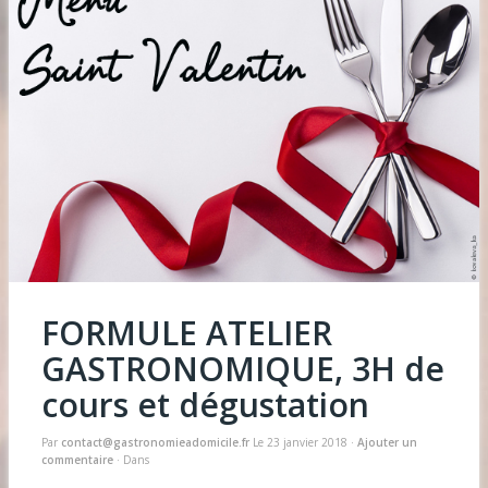
Accueil
Gilles DOUCET
Actualités
Mes prestations
Réalisations
En savoir plus
FORMULE ATELIER
GASTRONOMIQUE, 3H de
cours et dégustation
Par
contact@gastronomieadomicile.fr
Le
23 janvier 2018
·
Ajouter un
commentaire
· Dans